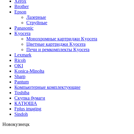
Xerox
Brother
Epson
Лазерные
Струйные
Panasonic
Kyocera
Монохромные картриджи Kyocera
Цветные картриджи Kyocera
Печи и ремкомплекты Kyocera
Lexmark
Ricoh
OKI
Konica-Minolta
Sharp
Pantum
Компьютерные комплектующие
Toshiba
Скупка бумаги
КАТЮША
Fplus imaging
Sindoh
Новокузнецк