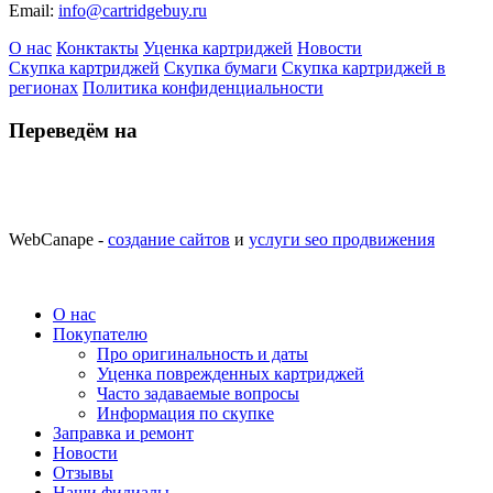
Email:
info@cartridgebuy.ru
О нас
Конктакты
Уценка картриджей
Новости
Скупка картриджей
Скупка бумаги
Скупка картриджей в
регионах
Политика конфиденциальности
Переведём на
WebCanape -
создание сайтов
и
услуги seo продвижения
О нас
Покупателю
Про оригинальность и даты
Уценка поврежденных картриджей
Часто задаваемые вопросы
Информация по скупке
Заправка и ремонт
Новости
Отзывы
Наши филиалы