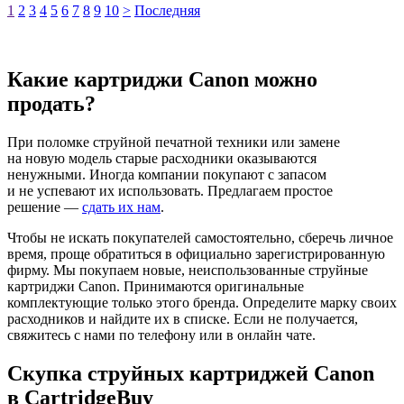
1
2
3
4
5
6
7
8
9
10
>
Последняя
Какие картриджи Canon можно
продать?
При поломке струйной печатной техники или замене
на новую модель старые расходники оказываются
ненужными. Иногда компании покупают с запасом
и не успевают их использовать. Предлагаем простое
решение —
сдать их нам
.
Чтобы не искать покупателей самостоятельно, сберечь личное
время, проще обратиться в официально зарегистрированную
фирму. Мы покупаем новые, неиспользованные струйные
картриджи Canon. Принимаются оригинальные
комплектующие только этого бренда. Определите марку своих
расходников и найдите их в списке. Если не получается,
свяжитесь с нами по телефону или в онлайн чате.
Скупка струйных картриджей Canon
в CartridgeBuy