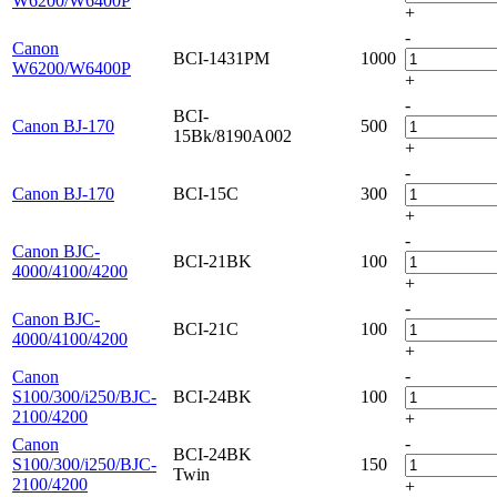
W6200/W6400P
+
-
Canon
BCI-1431PM
1000
W6200/W6400P
+
-
BCI-
Canon BJ-170
500
15Bk/8190A002
+
-
Canon BJ-170
BCI-15C
300
+
-
Canon BJC-
BCI-21BK
100
4000/4100/4200
+
-
Canon BJC-
BCI-21C
100
4000/4100/4200
+
-
Canon
S100/300/i250/BJC-
BCI-24BK
100
2100/4200
+
-
Canon
BCI-24BK
S100/300/i250/BJC-
150
Twin
2100/4200
+