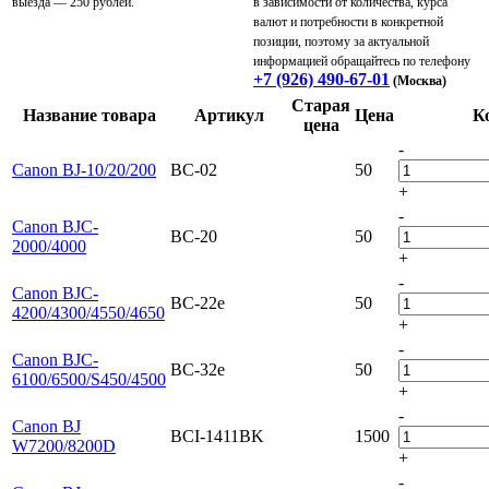
выезда — 250 рублей.
в зависимости от количества, курса
валют и потребности в конкретной
позиции, поэтому за актуальной
информацией обращайтесь по телефону
+7 (926) 490-67-01
(Москва)
Старая
Название товара
Артикул
Цена
К
цена
-
Canon BJ-10/20/200
BC-02
50
+
-
Canon BJC-
BC-20
50
2000/4000
+
-
Canon BJC-
BC-22e
50
4200/4300/4550/4650
+
-
Canon BJC-
BC-32e
50
6100/6500/S450/4500
+
-
Canon BJ
BCI-1411BK
1500
W7200/8200D
+
-